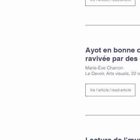
Ayot en bonne co
ravivée par des
Marie-Ève Charron
Le Devoir, Arts visuels, 22
lire l'article / read article
Lecture de l’œu