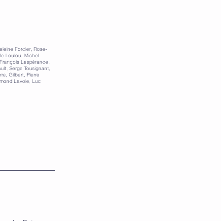
leine Forcier, Rose-
le Loulou, Michel
, François Lespérance,
ult, Serge Tousignant,
e, Gilbert, Pierre
ymond Lavoie, Luc