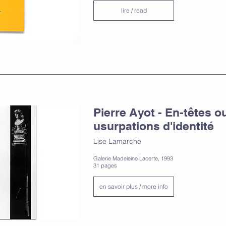
lire / read
Pierre Ayot - En-têtes o
usurpations d'identité
Lise Lamarche
Galerie Madeleine Lacerte, 1993
31 pages
en savoir plus / more info