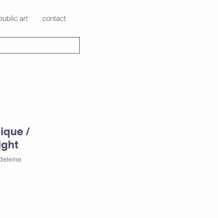
public art
contact
ique /
ight
deleine