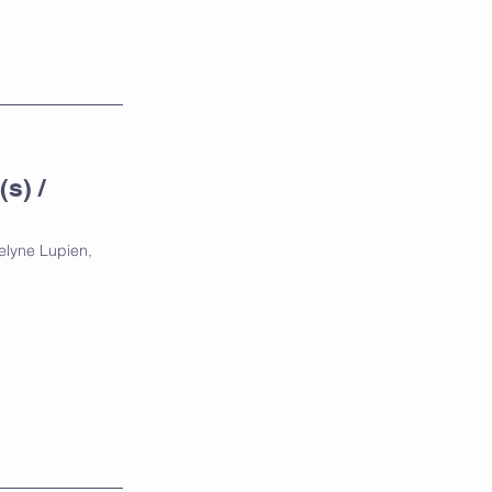
s) /
celyne Lupien,