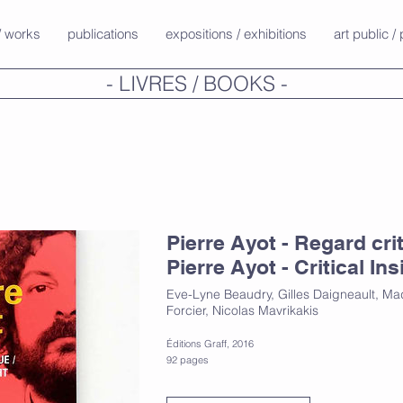
/ works
publications
expositions / exhibitions
art public / 
- LIVRES / BOOKS -
Pierre Ayot - Regard crit
Pierre Ayot - Critical Ins
Eve-Lyne Beaudry, Gilles Daigneault, Ma
Forcier, Nicolas Mavrikakis
Éditions Graff, 2016
92 pages