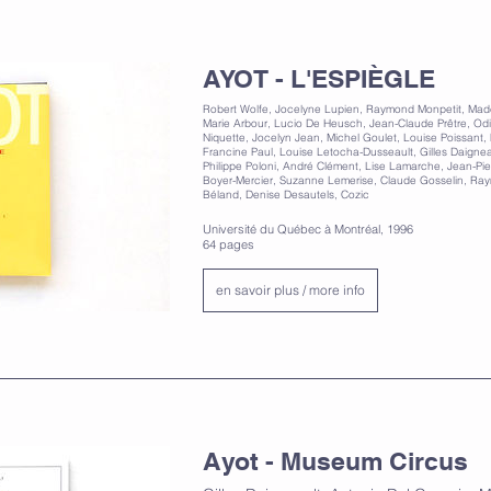
AYOT - L'ESPIÈGLE
Robert Wolfe, Jocelyne Lupien, Raymond Monpetit, Made
Marie Arbour, Lucio De Heusch, Jean-Claude Prêtre, Odi
Niquette, Jocelyn Jean, Michel Goulet, Louise Poissant
Francine Paul, Louise Letocha-Dusseault, Gilles Daignea
Philippe Poloni, André Clément, Lise Lamarche, Jean-Pierr
Boyer-Mercier, Suzanne Lemerise, Claude Gosselin, Ra
Béland, Denise Desautels, Cozic
Université du Québec à Montréal, 1996
64 pages
en savoir plus / more info
Ayot - Museum Circus