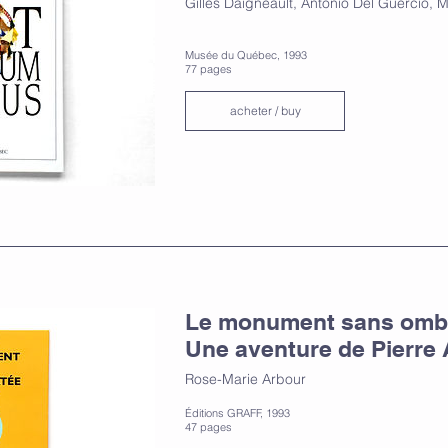
Gilles Daigneault, Antonio Del Guercio, 
Musée du Québec, 1993
77 pages
acheter / buy
Le monument sans ombr
Une aventure de Pierre 
Rose-Marie Arbour
Éditions GRAFF, 1993
47 pages