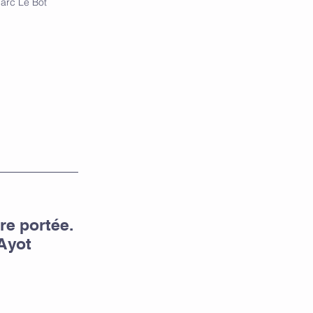
Marc Le Bot
e portée.
Ayot